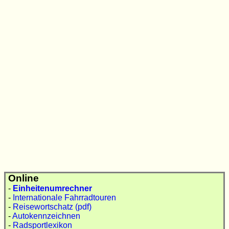
Online
-
Einheitenumrechner
-
Internationale Fahrradtouren
-
Reisewortschatz (pdf)
-
Autokennzeichnen
-
Radsportlexikon