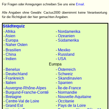
Für Fragen oder Anregungen schreiben Sie uns eine
Email
.
Alle Angaben ohne Gewähr. Cactus2000 übernimmt keine Verantwortung
für die Richtigkeit der hier gemachten Angaben.
Städtequiz
-
Afrika
-
Nordamerika
-
Asien
-
Ozeanien
-
Europa
-
Südamerika
-
Naher Osten
-
Brasilien
-
Mexiko
-
China
-
Russland
-
Indien
-
USA
Europa
-
Benelux
-
Österreich
-
Deutschland
-
Schweiz
-
Frankreich
-
Skandinavien
-
Italien
-
Spanien
-
Auvergne-Rhône-Alpes
-
Île-de-France
-
Burgund-Franche-Comté
-
Normandie
-
Bretagne
-
Nouvelle-Aquitaine
-
Centre-Val de Loire
-
Occitanie
-
Grand Est
-
Pays de la Loire