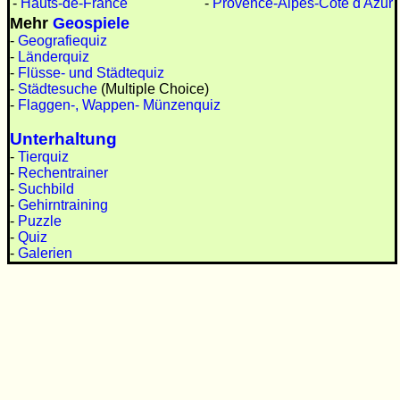
-
Hauts-de-France
-
Provence-Alpes-Côte d'Azur
Mehr
Geospiele
-
Geografiequiz
-
Länderquiz
-
Flüsse- und Städtequiz
-
Städtesuche
(Multiple Choice)
-
Flaggen-, Wappen- Münzenquiz
Unterhaltung
-
Tierquiz
-
Rechentrainer
-
Suchbild
-
Gehirntraining
-
Puzzle
-
Quiz
-
Galerien