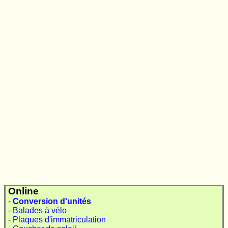
Online
-
Conversion d'unités
-
Balades à vélo
-
Plaques d'immatriculation