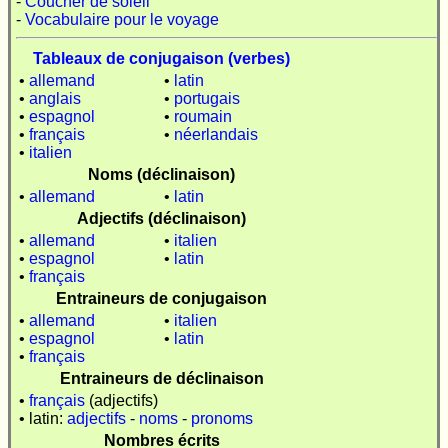
-
Coucher de soleil
-
Vocabulaire pour le voyage
Tableaux de conjugaison (verbes)
•
allemand
•
latin
•
anglais
•
portugais
•
espagnol
•
roumain
•
français
•
néerlandais
•
italien
Noms (déclinaison)
•
allemand
•
latin
Adjectifs (déclinaison)
•
allemand
•
italien
•
espagnol
•
latin
•
français
Entraineurs de conjugaison
•
allemand
•
italien
•
espagnol
•
latin
•
français
Entraineurs de déclinaison
•
français
(adjectifs)
• latin:
adjectifs
-
noms
-
pronoms
Nombres écrits