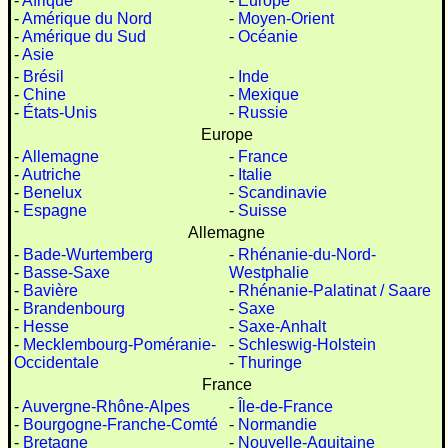
-
Afrique
-
Europe
-
Amérique du Nord
-
Moyen-Orient
-
Amérique du Sud
-
Océanie
-
Asie
-
Brésil
-
Inde
-
Chine
-
Mexique
-
États-Unis
-
Russie
Europe
-
Allemagne
-
France
-
Autriche
-
Italie
-
Benelux
-
Scandinavie
-
Espagne
-
Suisse
Allemagne
-
Bade-Wurtemberg
-
Rhénanie-du-Nord-
-
Basse-Saxe
Westphalie
-
Bavière
-
Rhénanie-Palatinat / Saare
-
Brandenbourg
-
Saxe
-
Hesse
-
Saxe-Anhalt
-
Mecklembourg-Poméranie-
-
Schleswig-Holstein
Occidentale
-
Thuringe
France
-
Auvergne-Rhône-Alpes
-
Île-de-France
-
Bourgogne-Franche-Comté
-
Normandie
-
Bretagne
-
Nouvelle-Aquitaine