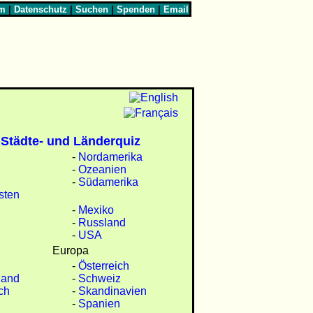
um
|
Datenschutz
|
Suchen
|
Spenden
|
Email
Städte- und Länderquiz
-
Nordamerika
-
Ozeanien
-
Südamerika
sten
n
-
Mexiko
-
Russland
-
USA
Europa
-
Österreich
land
-
Schweiz
ch
-
Skandinavien
-
Spanien