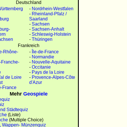
Deutschland
ürttemberg
-
Nordrhein-Westfalen
-
Rheinland-Pfalz /
burg
Saarland
-
Sachsen
burg-
-
Sachsen-Anhalt
ern
-
Schleswig-Holstein
achsen
-
Thüringen
Frankreich
e-Rhône-
-
Île-de-France
-
Normandie
-Franche-
-
Nouvelle-Aquitaine
-
Occitanie
e
-
Pays de la Loire
al de Loire
-
Provence-Alpes-Côte
st
d'Azur
e-France
Mehr
Geospiele
equiz
iz
und Städtequiz
che
(Liste)
uche
(Multiple Choice)
, Wappen- Münzenquiz