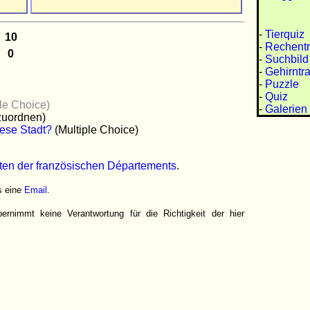
-
Tierquiz
-
Rechentr
-
Suchbild
-
Gehirntra
-
Puzzle
-
Quiz
ple Choice)
-
Galerien
zuordnen)
iese Stadt?
(Multiple Choice)
ten der französischen Départements
.
s eine
Email
.
nimmt keine Verantwortung für die Richtigkeit der hier