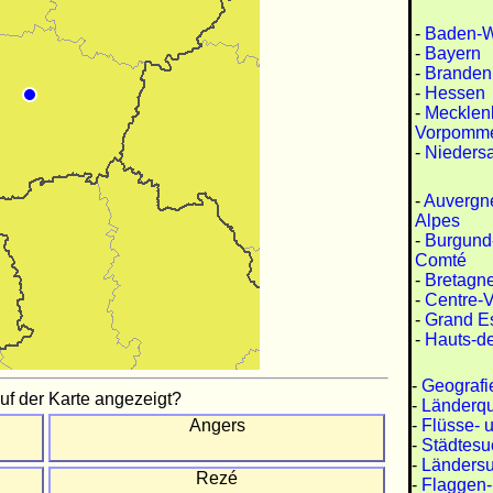
-
Baden-W
-
Bayern
-
Branden
-
Hessen
-
Mecklen
Vorpomm
-
Nieders
-
Auvergn
Alpes
-
Burgund
Comté
-
Bretagn
-
Centre-V
-
Grand E
-
Hauts-d
-
Geografi
uf der Karte angezeigt?
-
Länderqu
-
Flüsse- 
Angers
-
Städtesu
-
Länders
Rezé
-
Flaggen-