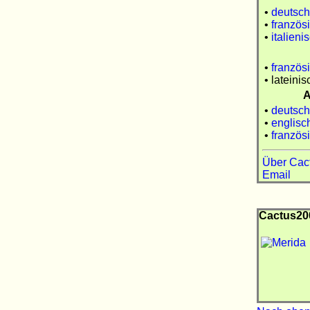
•
deutsch
•
französ
•
italieni
•
französ
• lateinis
A
•
deutsch
•
englisc
•
französ
Über Cac
Email
Cactus200