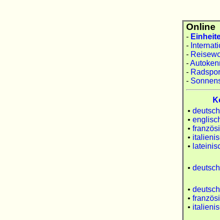
Online
-
Einheit
-
Internat
-
Reisewor
-
Autoken
-
Radspor
-
Sonnen
K
•
deutsch
•
englisc
•
französ
•
italieni
•
lateinis
•
deutsch
•
deutsch
•
französ
•
italieni