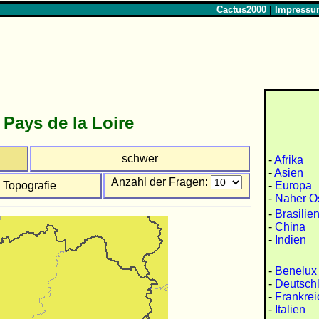
Cactus2000
|
Impress
 Pays de la Loire
schwer
-
Afrika
-
Asien
Anzahl der Fragen:
-
Europa
Topografie
-
Naher O
-
Brasilie
-
China
-
Indien
-
Benelux
-
Deutsch
-
Frankrei
-
Italien