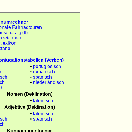
enumrechner
ionale Fahrradtouren
tschatz (pdf)
nzeichnen
tlexikon
stand
onjugationstabellen (Verben)
•
portugiesisch
h
•
rumänisch
isch
•
spanisch
sch
•
niederländisch
ch
Nomen (Deklination)
•
lateinisch
Adjektive (Deklination)
•
lateinisch
isch
•
spanisch
sch
Konjugationstrainer