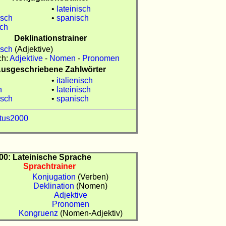
•
lateinisch
isch
•
spanisch
sch
Deklinationstrainer
isch
(Adjektive)
ch:
Adjektive
-
Nomen
-
Pronomen
usgeschriebene Zahlwörter
•
italienisch
h
•
lateinisch
isch
•
spanisch
tus2000
0: Lateinische Sprache
Sprachtrainer
Konjugation
(Verben)
Deklination
(Nomen)
Adjektive
Pronomen
Kongruenz
(Nomen-Adjektiv)