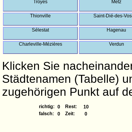
Troyes
Metz
Thionville
Saint-Dié-des-Vo
Sélestat
Hagenau
Charleville-Mézières
Verdun
Klicken Sie nacheinander
Städtenamen (Tabelle) u
zugehörigen Punkt auf de
richtig:
Rest:
falsch:
Zeit: