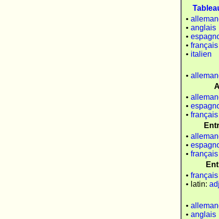
Tablea
•
alleman
•
anglais
•
espagno
•
français
•
italien
•
alleman
A
•
alleman
•
espagno
•
français
Ent
•
alleman
•
espagno
•
français
Ent
•
français
• latin:
adj
•
alleman
•
anglais