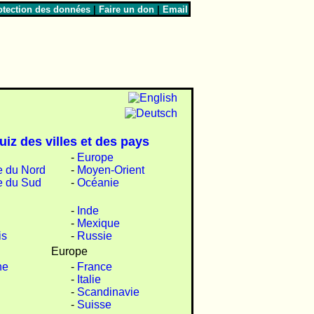
otection des données
|
Faire un don
|
Email
uiz des villes et des pays
-
Europe
 du Nord
-
Moyen-Orient
e du Sud
-
Océanie
-
Inde
-
Mexique
is
-
Russie
Europe
ne
-
France
-
Italie
-
Scandinavie
-
Suisse