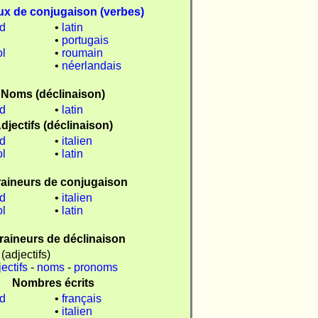
ux de conjugaison (verbes)
d
•
latin
•
portugais
l
•
roumain
•
néerlandais
Noms (déclinaison)
d
•
latin
djectifs (déclinaison)
d
•
italien
l
•
latin
raineurs de conjugaison
d
•
italien
l
•
latin
raineurs de déclinaison
(adjectifs)
ectifs
-
noms
-
pronoms
Nombres écrits
d
•
français
•
italien