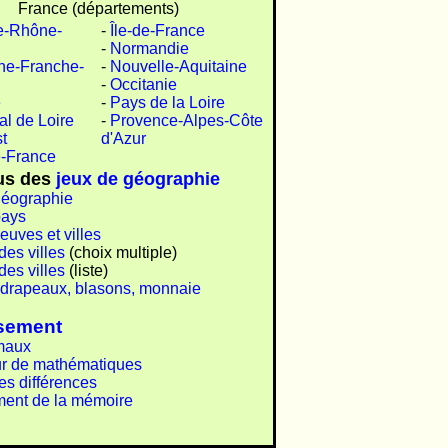
France (départements)
e-Rhône-
-
Île-de-France
-
Normandie
ne-Franche-
-
Nouvelle-Aquitaine
-
Occitanie
e
-
Pays de la Loire
al de Loire
-
Provence-Alpes-Côte
t
d'Azur
-France
us des
jeux de géographie
géographie
pays
euves et villes
es villes
(choix multiple)
es villes
(liste)
 drapeaux, blasons, monnaie
ssement
maux
ur de mathématiques
es différences
ment de la mémoire