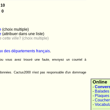
e
(choix multiple)
e
(attribuer dans une liste)
cette ville? (choix multiple)
ux des départements français
.
ou vous avez trouvé une faute, envoyez un courriel à
 données. Cactus2000 n'est pas responsable d'un dommage
Online
-
Convers
-
Balades 
-
Plaques 
-
Coucher 
-
Vocabula