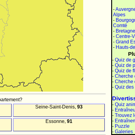
-
Auvergn
Alpes
-
Bourgog
Comté
-
Bretagn
-
Centre-V
-
Grand Es
-
Hauts-de
Pl
-
Quiz de 
-
Quiz de 
-
Quiz de fl
-
Cherche d
-
Cherche d
-
Quiz des
Diverti
partement?
-
Quiz ani
Seine-Saint-Denis,
93
-
Entraîne
-
Trouvez l
-
Entraîne
Essonne,
91
-
Puzzle
-
Galeries