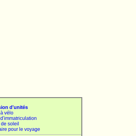
ion d'unités
à vélo
d'immatriculation
de soleil
ire pour le voyage