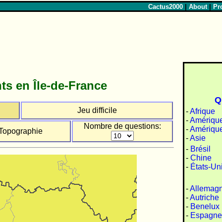
Cactus2000
|
About
|
Pr
s en Île-de-France
Q
Jeu difficile
-
Afrique
-
Amérique
Nombre de questions:
-
Amériqu
Topographie
-
Asie
-
Brésil
-
Chine
-
États-Un
-
Allemag
-
Autriche
-
Benelux
-
Espagne